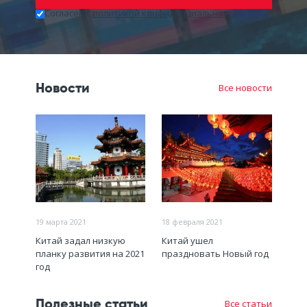
Согласен c
политикой конфиденциальности
.
Оставьте
это
поле
пустым.
Новости
Все новости
19 марта 2021
18 февраля 2021
Китай задал низкую
Китай ушел
планку развития на 2021
праздновать Новый год
год
Полезные статьи
Все статьи