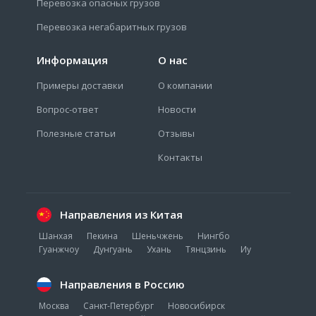
Перевозка опасных грузов
Перевозка негабаритных грузов
Информация
О нас
Примеры доставки
О компании
Вопрос-ответ
Новости
Полезные статьи
Отзывы
Контакты
Направления из Китая
Шанхая
Пекина
Шеньчжень
Нингбо
Гуанжчоу
Дунгуань
Ухань
Тянцзинь
Иу
Направления в Россию
Москва
Санкт-Петербург
Новосибирск