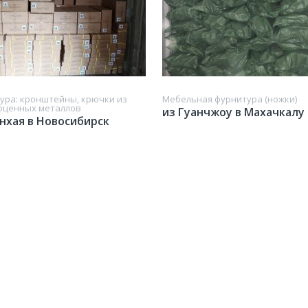
ура: кронштейны, крючки из
Мебельная фурнитура (ножки)
оценных металлов
из Гуанчжоу в Махачкалу
нхая в Новосибирск