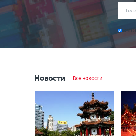
Соглас
Оставьт
это
поле
пустым.
Новости
Все новости