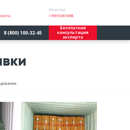
WhatsApp
ost.ru
+79915061698
Бесплатная
8 (800) 100-32-45
консультация
эксперта
авки
удование