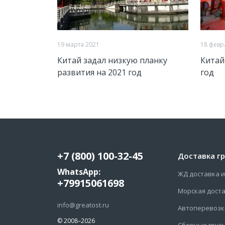
19 марта 2021
18 февр
Китай задал низкую планку
Китай
развития на 2021 год
год
+7 (800) 100-32-45
Доставка гр
WhatsApp:
ЖД доставка и
+79915061698
Морская доста
info@greatost.ru
Автоперевозк
© 2008–2026
Сборные грузы