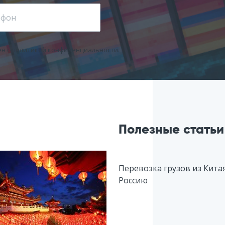
ен c
политикой конфиденциальности
.
е
Полезные статьи
Перевозка грузов из Кита
Россию