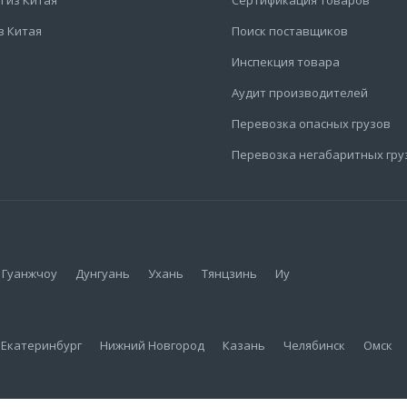
з Китая
Поиск поставщиков
Инспекция товара
Аудит производителей
Перевозка опасных грузов
Перевозка негабаритных гру
Гуанжчоу
Дунгуань
Ухань
Тянцзинь
Иу
Екатеринбург
Нижний Новгород
Казань
Челябинск
Омск