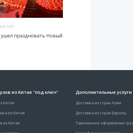
аля 2021
 ушел праздновать Новый
узов из Китая "под ключ"
Дополнительные услуги
з Китая
Доставка из стран Азии
вка из Китая
Доставка из стран Европы
и из Китая
Таможенное оформление гру
 из Китая
Сертификация товаров