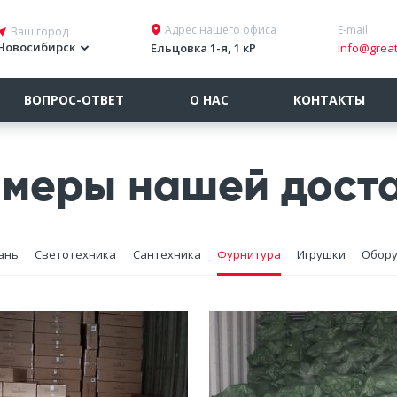
Адрес нашего офиса
E-mail
Ваш город
Новосибирск
Ельцовка 1-я, 1 кР
info@great
ВОПРОС-ОТВЕТ
О НАС
КОНТАКТЫ
меры нашей дост
ань
Светотехника
Сантехника
Фурнитура
Игрушки
Обор