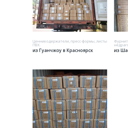
Ценникодержатели, пресс-формы, листы
Фурнит
ПВХ.
недраг
из Гуанчжоу в Красноярск
из Ша